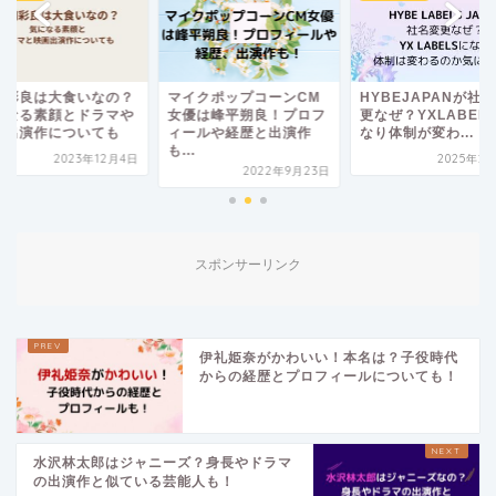
田彩良は大食いなの？
マイクポップコーンCM
HYBEJAPANが社
になる素顔とドラマや
女優は峰平朔良！プロフ
更なぜ？YXLABEL
画出演作についても
ィールや経歴と出演作
なり体制が変わ...
も...
2023年12月4日
2025年2
2022年9月23日
スポンサーリンク
伊礼姫奈がかわいい！本名は？子役時代
からの経歴とプロフィールについても！
水沢林太郎はジャニーズ？身長やドラマ
の出演作と似ている芸能人も！